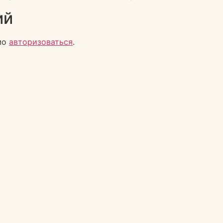
ий
мо
авторизоваться
.