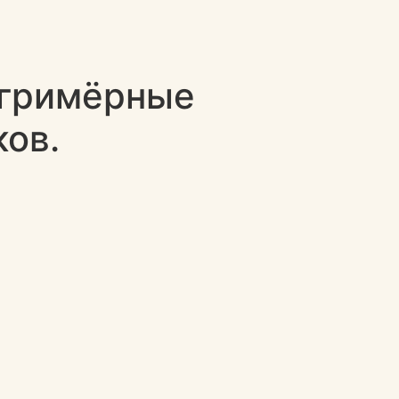
 гримёрные
ков.